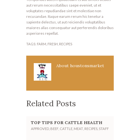
aut rerum necessitatibus saepe eveniet, ut et
voluptates repudiandae sint et molestiae non
recusandae. Itaque earum rerum hic tenetur a
sapiente delectus, ut aut reiciendis voluptatibus
maiores alias consequatur aut perferendis doloribus
asperiores repellat.
TAGS:
FARM
,
FRESH
,
RECIPES
About
houstonsmarket
Related Posts
TOP TIPS FOR CATTLE HEALTH
APPROVED
,
BEEF
,
CATTLE
,
MEAT
,
RECIPES
,
STAFF