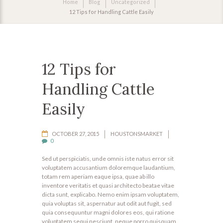
Home
Blog
Uncategorized
12 Tips for Handling Cattle Easily
12 Tips for
Handling Cattle
Easily
OCTOBER 27, 2015
HOUSTONSMARKET
0
Sed ut perspiciatis, unde omnis iste natus error sit
voluptatem accusantium doloremque laudantium,
totam rem aperiam eaque ipsa, quae ab illo
inventore veritatis et quasi architecto beatae vitae
dicta sunt, explicabo. Nemo enim ipsam voluptatem,
quia voluptas sit, aspernatur aut odit aut fugit, sed
quia consequuntur magni dolores eos, qui ratione
voluptatem sequi nesciunt, neque porro quisquam