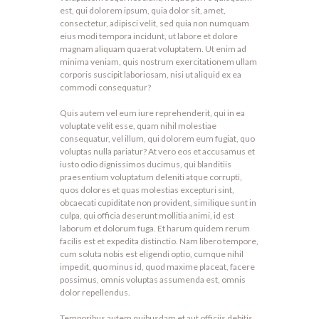
est, qui dolorem ipsum, quia dolor sit, amet,
consectetur, adipisci velit, sed quia non numquam
eius modi tempora incidunt, ut labore et dolore
magnam aliquam quaerat voluptatem. Ut enim ad
minima veniam, quis nostrum exercitationem ullam
corporis suscipit laboriosam, nisi ut aliquid ex ea
commodi consequatur?
Quis autem vel eum iure reprehenderit, qui in ea
voluptate velit esse, quam nihil molestiae
consequatur, vel illum, qui dolorem eum fugiat, quo
voluptas nulla pariatur? At vero eos et accusamus et
iusto odio dignissimos ducimus, qui blanditiis
praesentium voluptatum deleniti atque corrupti,
quos dolores et quas molestias excepturi sint,
obcaecati cupiditate non provident, similique sunt in
culpa, qui officia deserunt mollitia animi, id est
laborum et dolorum fuga. Et harum quidem rerum
facilis est et expedita distinctio. Nam libero tempore,
cum soluta nobis est eligendi optio, cumque nihil
impedit, quo minus id, quod maxime placeat, facere
possimus, omnis voluptas assumenda est, omnis
dolor repellendus.
Temporibus autem quibusdam et aut officiis debitis